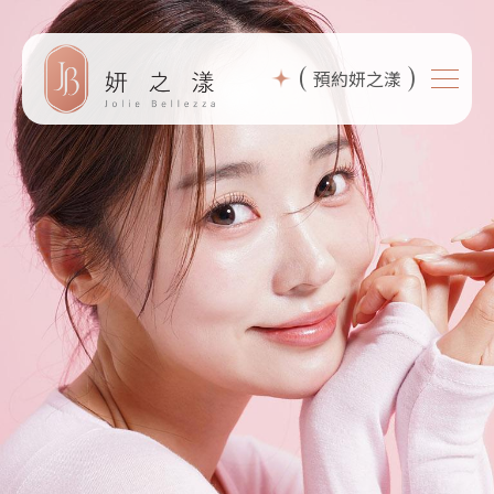
(
)
預約妍之漾