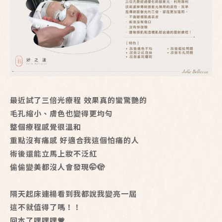
最近試了三倍光療程 效果真的蠻驚艷的
毛孔縮小、膚色也變得更均勻
整個療程感覺很溫和
重點沒有痛感 好適合我這個怕痛的人
術後還能立馬上妝不泛紅
偷偷變美都沒人會發現🤭🫣
隔天起床連楊看到我都說我變亮一屆
這不就值得了嗎！！
回本了嘿嘿嘿💗