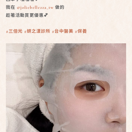
我在
@joliebellezza_tw
做的
趁著活動買更優惠💕
#三倍光
#妍之漾診所
#台中醫美
#保養