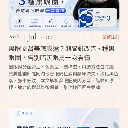
01
Jul
2026
微整注射
黑眼圈醫美怎麼選？熊貓針改善 3 種黑
眼圈，告別暗沉眼周一次看懂
黑眼圈分血管型、色素型、結構型，用錯方法白花錢！
雙美熊貓針能同時改善眼周色素與膠原流失，淡化黑色
素、撫平細紋。本文解析黑眼圈成因分型、熊貓針原
理、適合族群與術後保養，幫你找回明亮雙眸。