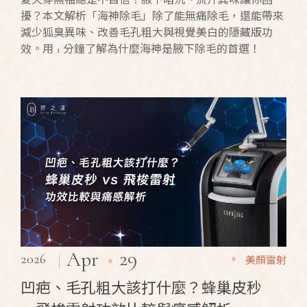
擾？本文解析「海神除毛」除了能無痛除毛，還能帶來
減少狐臭異味、改善毛孔粗大與視覺美白的隱藏版功
效。用 1 分鐘了解為什麼海神是腋下除毛的首選！
29
Apr
2026
美顏雷射
凹疤、毛孔粗大該打什麼？蜂巢皮秒