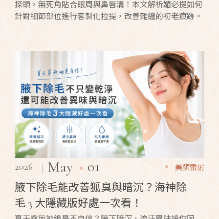
探頭，無死角貼合眼周與鼻唇溝！本文解析媚必提如何
針對細節部位進行客製化拉提，改善難纏的初老痕跡。
01
May
2026
美顏雷射
腋下除毛能改善狐臭與暗沉？海神除
毛 3 大隱藏版好處一次看！
夏天穿無袖總是不自信？腋下暗沉、流汗異味讓你困