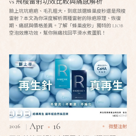
vs 飛梭雷射功效比較與痛感解析
臉上坑坑疤疤、毛孔粗大，到底該選蜂巢皮秒還是飛梭
雷射？本文為你深度解析兩種雷射的除疤原理、恢復
期、痛感與價格差異。了解「蜂巢皮秒」獨特的 LIOB
空泡效應功效，幫你無痛找回平滑水煮蛋肌！
16
Apr
2026
微整注射