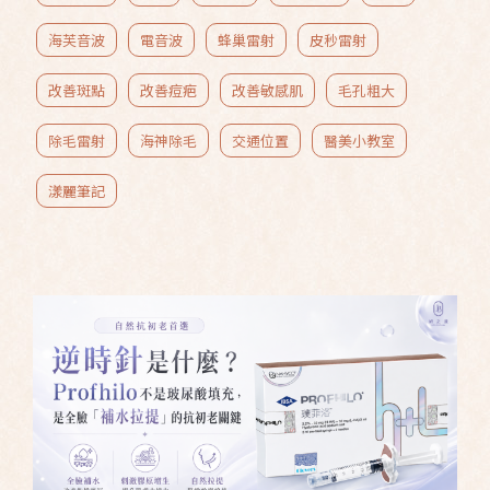
海芙音波
電音波
蜂巢雷射
皮秒雷射
改善斑點
改善痘疤
改善敏感肌
毛孔粗大
除毛雷射
海神除毛
交通位置
醫美小教室
漾麗筆記