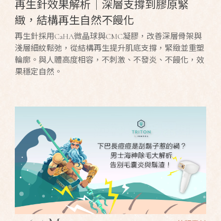
再生針效果解析｜深層支撐到膠原緊
緻，結構再生自然不饅化
再生針採用CaHA微晶球與CMC凝膠，改善深層骨架與
淺層細紋鬆弛，從結構再生提升肌底支撐，緊緻並重塑
輪廓。與人體高度相容，不刺激、不發炎、不饅化，效
果穩定自然。