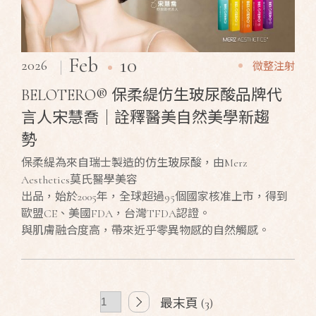
10
Feb
2026
微整注射
BELOTERO® 保柔緹仿生玻尿酸品牌代
言人宋慧喬｜詮釋醫美自然美學新趨
勢
保柔緹為來自瑞士製造的仿生玻尿酸，由Merz
Aesthetics莫氏醫學美容
出品，始於2005年，全球超過95個國家核准上市，得到
歐盟CE、美國FDA，台灣TFDA認證。
與肌膚融合度高，帶來近乎零異物感的自然觸感。
最末頁 (3)