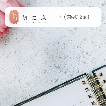
(
)
預約妍之漾