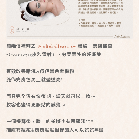
前幾個禮拜去
@joliebellezza_tw
體驗「美國機皇
picosure755皮秒雷射」，效果意外的好🤩💗
有效改善暗沉&痘疤黑色素顆粒
施作完膚色馬上就變透亮!!
而且完全沒有恢復期，當天就可以上妝～
妝容也變得更服貼的感覺☺️
一個禮拜後，臉上的雀斑也有明顯淡化!!
推薦有痘疤&斑斑點點困擾的人可以試試🫶🏻