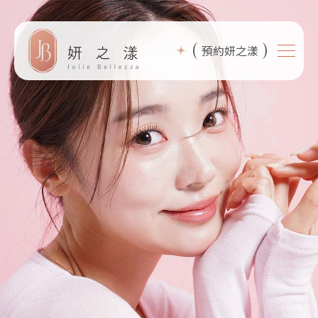
(
)
預約妍之漾