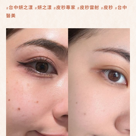
#台中妍之漾
#妍之漾
#皮秒專家
#皮秒雷射
#皮秒
#台中
醫美