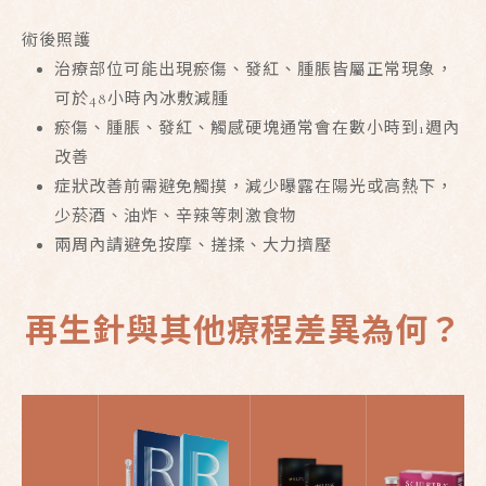
術後照護
治療部位可能出現瘀傷、發紅、腫脹皆屬正常現象，
可於48小時內冰敷減腫
瘀傷、腫脹、發紅、觸感硬塊通常會在數小時到1週內
改善
症狀改善前需避免觸摸，減少曝露在陽光或高熱下，
少菸酒、油炸、辛辣等刺激食物
兩周內請避免按摩、搓揉、大力擠壓
再生針與其他療程差異為何？