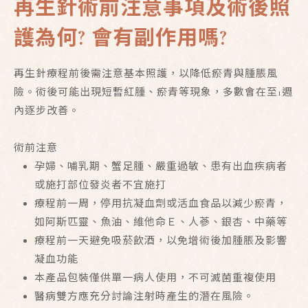
再生針術前注意事項及術後照
護為何? 會有副作用嗎?
再生針療程前後需注意基本照護，以降低瘀青與腫脹風
險。術後可能出現短暫紅腫、瘀青等現象，多數會在至1週
內逐步改善。
術前注意
孕婦、哺乳期、蟹足腫、嚴重過敏、患有出血疾病者
或施打部位發炎者不宜施打
療程前一周，停用抗凝血劑或活血食品以減少瘀青，
如阿斯匹靈、魚油、維他命Ｅ、人蔘、銀杏、中藥等
療程前一天避免吸菸飲酒，以免增術後加腫脹及影響
凝血功能
本產品包裝僅供單一病人使用，不可滅菌重複使用
醫病雙方應充分討論注射時產生的潛在風險。