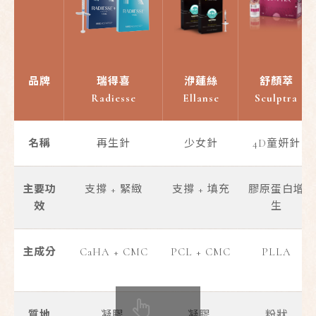
品牌
瑞得喜
洢蓮絲
舒顏萃
Radiesse
Ellanse
Sculptra
名稱
再生針
少女針
4D童妍針
主要功
支撐 + 緊緻
支撐 + 填充
膠原蛋白增
效
生
主成分
CaHA + CMC
PCL + CMC
PLLA
質地
凝膠
凝膠
粉狀