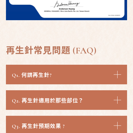
再生針常見問題 (FAQ)
Q1.
何謂再生針?
Q2.
再生針適用於那些部位？
Q3.
再生針預期效果 ?