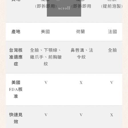
(即拆即用)
(即拆即用
(提前泡製)
scroll
產地
美國
荷蘭
法國
台灣核
全臉、下顎線、
鼻唇溝、法
全臉
准適應
雞爪手、前胸皺
令紋
症
紋
美國
V
X
V
FDA核
准
快速見
V
V
X
效