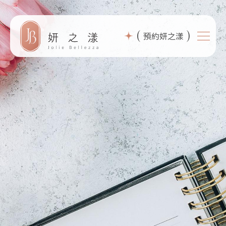
(
)
預約妍之漾