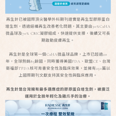
再生針已被國際頂尖醫學外科期刊證實是再生型膠原蛋白
增生劑，透過結構再生改善老化問題，其主要由30%CaHA
微晶球及70% CMC凝膠組成，快速提供支撐，後續又可長
期啟動皮膚再生。
再生針是全球第一個CaHA微晶球品牌，上市已超過20
年，全球熱銷85餘國，同時獲得美國FDA、歐盟CE、台灣
衛福部TFDA核可背書安全性及臨床效果，並擁有250篇以
上國際期刊文獻支持其安全性與臨床應用。
再生針是台灣擁有最多適應症的膠原蛋白增生劑，被廣泛
運用於全臉年輕化及雞爪手的治療。