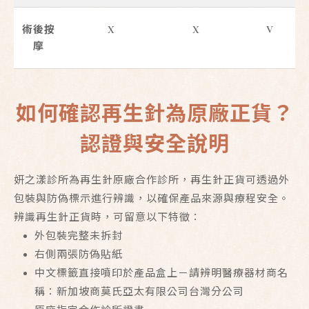
術後按
X
X
V
摩
如何確認再生針為原廠正貨？
認證與安全說明
妍之漾診所為再生針原廠合作診所，再生針正貨可透過外
包裝與防偽標示進行辨識，以確保產品來源與療程安全。
辨識再生針正貨時，可留意以下特徵：
外包裝完整未拆封
右側兩張防偽貼紙
中文標籤直接噴印於產品盒上－請辨明醫療器材商名
稱：新加坡商莫氏亞太有限公司台灣分公司