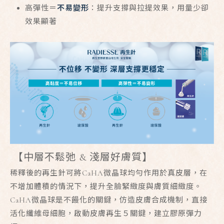
高彈性＝
不易變形
：提升支撐與拉提效果，用量少卻
效果顯著
【中層不鬆弛 & 淺層好膚質】
稀釋後的再生針可將CaHA微晶球均勻作用於真皮層，在
不增加體積的情況下，提升全臉緊緻度與膚質細緻度。
CaHA微晶球是不饅化的關鍵，仿造皮膚合成機制，直接
活化纖維母細胞，啟動皮膚再生５關鍵，建立膠原彈力