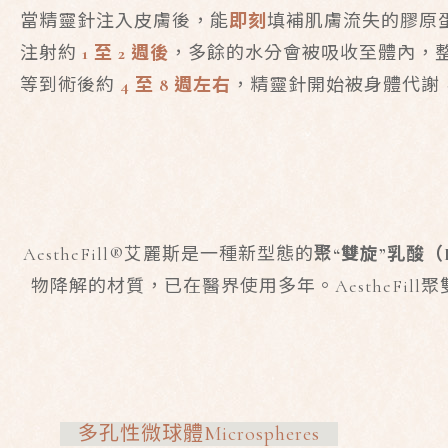
當精靈針注入皮膚後，能
即刻
填補肌膚流失的膠原
注射約
1
至
2
週後
，多餘的水分會被吸收至體內，
等到術後約
4
至
8
週左右
，精靈針開始被身體代謝
AestheFill®艾麗斯是一種新型態的
聚“雙旋”乳酸（
物降解的材質，已在醫界使用多年。AestheFil
多孔性微球體Microspheres