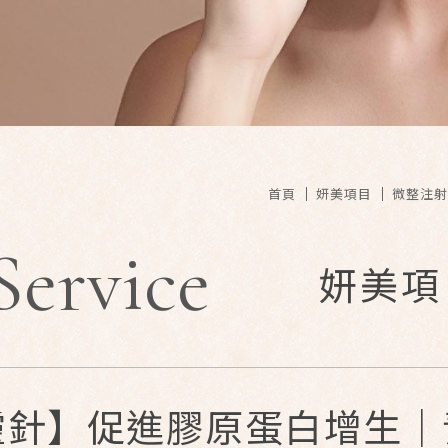
首頁
妍美項目
微整注射
Service
妍美項
麗斯精靈針】促進膠原蛋白增