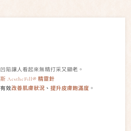
部凹陷讓人看起來無精打采又顯老。
麗斯
AestheFill
®
精靈針
夠有效
改善肌膚狀況
、
提升皮膚飽滿度
。