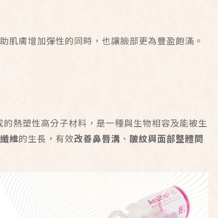
助肌膚增加彈性的同時，也讓臉部更為豐盈飽滿。
成的熱塑性高分子材料，是一種與生物相容及能被生
纖維
的生長，有效
改善鼻唇溝
、
皺紋與面部整體問