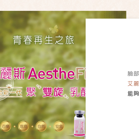
臉
艾
能