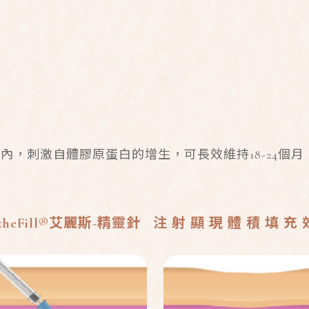
洞內，刺激自體膠原蛋白的增生，可長效維持
18-24
個月
theFill®
艾麗斯
-
精靈針
注 射 顯 現 體 積 填 充 