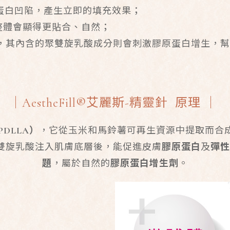
蛋白凹陷，產生立即的填充效果；
整體會顯得更貼合、自然；
，其內含的聚雙旋乳酸成分則會刺激膠原蛋白增生，幫
｜AestheFill®艾麗斯-精靈針 原理 ｜
PDLLA）
，它從玉米和馬鈴薯可再生資源中提取而合
l聚雙旋乳酸注入肌膚底層後，能促進皮膚
膠原蛋白
及
彈性
題
，屬於自然的
膠原蛋白增生劑
。