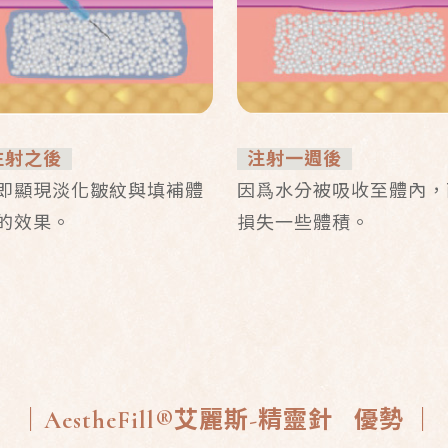
射之後
注射一週後
即顯現淡化皺紋與填補體
因爲水分被吸收至體內，
的效果。
損失一些體積。
｜
AestheFill®
艾麗斯
-
精靈針
優勢
｜