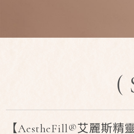
(
【AestheFill®艾