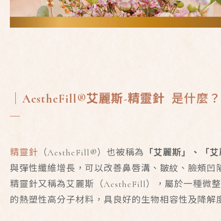
｜
AestheFill®
艾麗斯
-
精靈針
是什
麼？
精靈針
（AestheFill®）也被稱為
「艾麗斯」、「艾
與彈性纖維增長，可以改善鼻唇溝、皺紋、臉頰凹
精靈針又稱為艾麗斯（AestheFill），屬於
的熱塑性高分子材料，具良好的生物相容性及降解