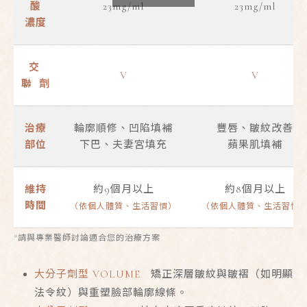
酸
23mg/ml
23mg/ml
濃度
交
V
V
聯 劑
治療
輪廓順修、凹陷填補
豐唇、皺紋改善
部位
下巴、夫妻宮填充
蘋果肌填補
維持
約9個月以上
約8個月以上
時間
（依個人體質、生活習慣）
（依個人體質、生活習慣
*請與專業醫師討論適合您的治療方案
大分子劑型 VOLUME
矯正深層皺紋與皺褶（如明顯
法令紋）與重塑臉部輪廓線條。