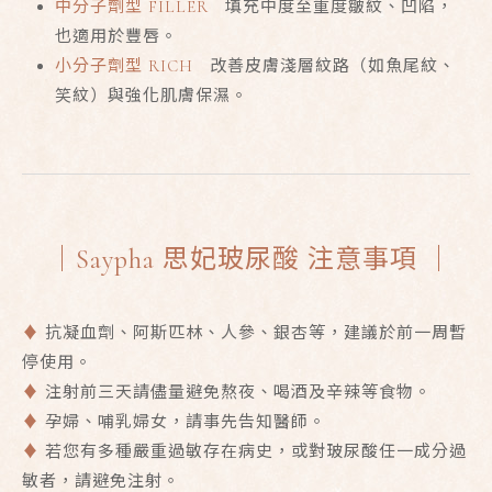
中分子劑型 FILLER
填充中度至重度皺紋、凹陷，
也適用於豐唇。
小分子劑型 RICH
改善皮膚淺層紋路（如魚尾紋、
笑紋）與強化肌膚保濕。
｜
Saypha 思妃玻尿酸
注意事項 ｜
♦
抗凝血劑、阿斯匹林、人參、銀杏等，建議於前一周暫
停使用。
♦
注射前三天請儘量避免熬夜、喝酒及辛辣等食物。
♦
孕婦、哺乳婦女，請事先告知醫師。
♦
若您有多種嚴重過敏存在病史，或對玻尿酸任一成分過
敏者，請避免注射。