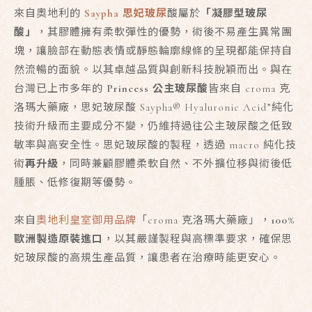
來自奧地利
的
Saypha 思妃玻尿
酸屬於
「凝膠型玻尿
酸」
，其膠體擁有柔軟彈性的優勢，術後不
易產生異常團
塊，
讓臉部在動態表情或靜態輪廓線條的呈現都能保持自
然流暢的面貌。
以其卓越品質與創新科技脫穎而出。
與在
台灣已上市多年
的
Princess 公主玻尿酸
皆來自 croma 克
洛瑪大藥廠，思妃玻尿酸 Saypha
®
Hyaluronic Acid”純化
技術升級而主要成分不變，仍維持過往公主玻尿酸之低致
敏率與高安全性。思妃玻尿酸的製程，透過 macro 純化技
術
再升級
，同時兼顧膠體柔軟自然、不外擴位移與術後低
腫脹、低修復期等優勢。
來自
奧地利皇室御用品牌
「croma 克洛瑪大藥廠」，
100%
歐洲製造原裝進口
，以其嚴謹製程與高標準要求，確保思
妃玻尿酸的高規生產品質，讓患者在治療時能更安心。