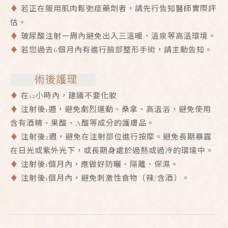
♦
若正在服用肌肉鬆弛症藥劑者，請先行告知醫師實際評
估。
♦
玻尿酸注射一周內避免出入三溫暖、溫泉等高溫環境。
♦
若您過去6個月內有進行臉部整形手術，請主動告知。
術後護理
♦
在12小時內，建議不要化妝
♦
注射後1週，避免劇烈運動、桑拿、高溫浴，避免使用
含有酒精、果酸、A酸等成分的護膚品。
♦
注射後2週，避免在注射部位進行按摩。避免長期暴露
在日光或紫外光下，或長期身處於過熱或過冷的環境中。
♦
注射後1個月內，應做好防曬、隔離、保濕。
♦
注射後1個月內，避免刺激性食物（辣/含酒）。