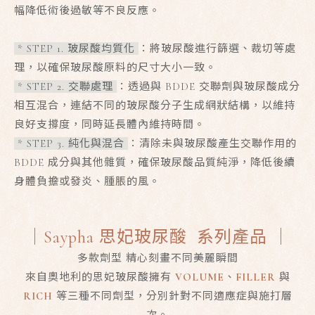
幅降低術後過敏等不良反應。
*
STEP 1. 玻尿酸均質化
：
將玻尿酸進行篩選、裁切等處
理，以確保玻尿酸原料的尺寸大小一致。
* STEP 2. 交聯處理
：
透過與 BDDE 交聯劑與玻尿酸成分
相互混合，連結不同的玻尿酸分子生成網狀結構，以維持
良好支撐度，同時延長體內維持時間。
* STEP 3. 純化與混合
：
清除未與玻尿酸產生交聯作用的
BDDE 成分與其他雜質，確保玻尿酸品質純淨，降低後續
身體負擔或發炎、腫脹的風。
｜
Saypha 思妃玻尿酸
系列產品 ｜
多款劑型 精心刻畫不同美麗瞬間
來自奧地利的思妃玻尿酸擁有
VOLUME
、
FILLER
與
RICH
等三種不同劑型，分別針對不同適應症與施打層