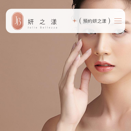
(
)
預約妍之漾